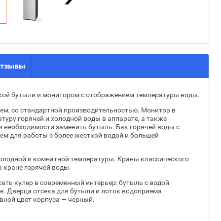
тзывы
кой бутыли и монитором с отображением температуры воды.
м, со стандартной производительностью. Монитор в
туру горячей и холодной воды в аппарате, а также
и необходимости заменить бутыль. Бак горячей воды с
м для работы с более жесткой водой и большей
 холодной и комнатной температуры. Краны классического
а кране горячей воды.
ать кулер в современный интерьер: бутыль с водой
е. Дверца отсека для бутыли и лоток водоприема
овной цвет корпуса — черный.