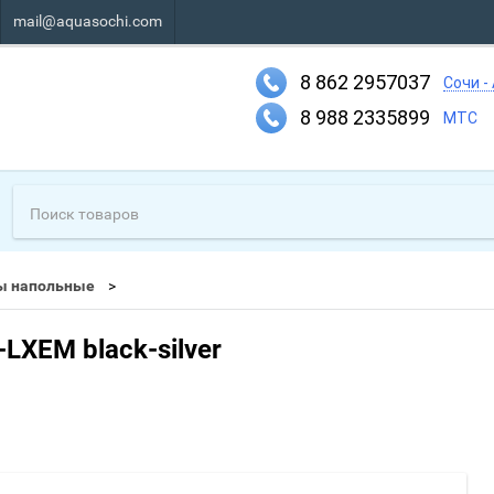
mail@aquasochi.com
8 862 2957037
Сочи -
8 988 2335899
МТС
ы напольные
-LXEM black-silver