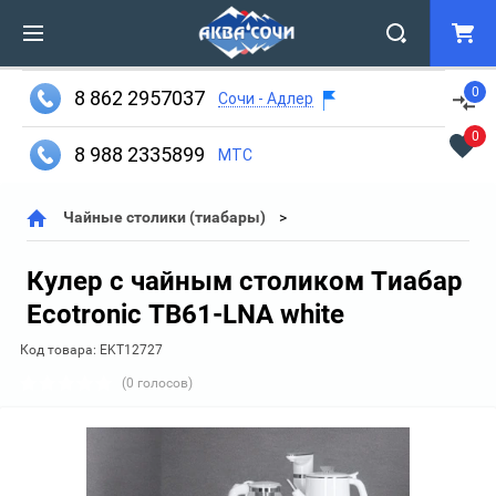
0
8 862 2957037
Сочи - Адлер
0
8 988 2335899
МТС
Чайные столики (тиабары)
Кулер с чайным столиком Тиабар
Ecotronic TB61-LNA white
Код товара:
EKT12727
(0 голосов)